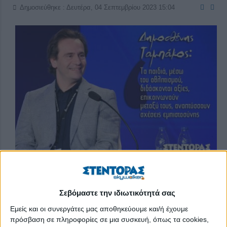
Δημοσιεύθηκε : Δευτέρα, 04 Σεπτεμβρίου 2023 15:04
Έχοντας κατακτήσει το αργυρό μετάλλιο στους Ολυμπιακούς
Σεβόμαστε την ιδιωτικότητά σας
Αγώνες του Σίδνεϊ το 2000 και το χρυσό μετάλλιο στους
Εμείς και οι συνεργάτες μας αποθηκεύουμε και/ή έχουμε
Ολυμπιακούς Αγώνες της Αθήνας το 2004 στο αγώνισμα των
πρόσβαση σε πληροφορίες σε μια συσκευή, όπως τα cookies,
κρίκων, ο αγαπητός σε όλους μας –όχι μόνο για τις αθλητικές