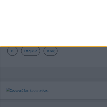
συμπληρώνει την υποκριτική και το αντίστροφο»
Νίκος Γαλάνης: «Η διδασκαλία είναι η ζωή μου»
Σελίδα 6 από 41
Έναρξη
Προηγούμενο
1
2
3
4
5
6
7
8
9
10
Επόμενο
Τέλος
Συνεντεύξεις