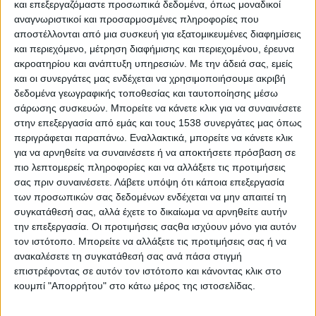
και επεξεργαζόμαστε προσωπικά δεδομένα, όπως μοναδικοί
του επιδόσεις αλλά κυρίως για τον άμεμπτο χαρακτήρα του–
αναγνωριστικοί και προσαρμοσμένες πληροφορίες που
Δημοσθένης Ταμπάκος
έχει για πάντα μια θέση στις καρδιές
αποστέλλονται από μια συσκευή για εξατομικευμένες διαφημίσεις
μας. Με πολλές διακρίσεις και πρωτιές σε εθνικό, ευρωπαϊκό και
και περιεχόμενο, μέτρηση διαφήμισης και περιεχομένου, έρευνα
ακροατηρίου και ανάπτυξη υπηρεσιών.
Με την άδειά σας, εμείς
διεθνές επίπεδο στον χώρο της ενόργανης γυμναστικής ,ο
και οι συνεργάτες μας ενδέχεται να χρησιμοποιήσουμε ακριβή
πρωταθλητής των κρίκων φροντίζει μέχρι και σήμερα, είτε
δεδομένα γεωγραφικής τοποθεσίας και ταυτοποίησης μέσω
προπονητικά είτε διδακτικά, να βρίσκεται δίπλα στους νέους
σάρωσης συσκευών. Μπορείτε να κάνετε κλικ για να συναινέσετε
εξυψώνοντας όχι μόνο το αθλητικό ιδεώδες αλλά και
στην επεξεργασία από εμάς και τους 1538 συνεργάτες μας όπως
εμπνέοντας την αγάπη για τον αθλητισμό.
περιγράφεται παραπάνω. Εναλλακτικά, μπορείτε να κάνετε κλικ
για να αρνηθείτε να συναινέσετε ή να αποκτήσετε πρόσβαση σε
Κύριε
πιο λεπτομερείς πληροφορίες και να αλλάξετε τις προτιμήσεις
σας πριν συναινέσετε.
Λάβετε υπόψη ότι κάποια επεξεργασία
ΠΕΡΙΣΣΌΤΕΡΑ...
των προσωπικών σας δεδομένων ενδέχεται να μην απαιτεί τη
συγκατάθεσή σας, αλλά έχετε το δικαίωμα να αρνηθείτε αυτήν
την επεξεργασία. Οι προτιμήσεις σαςθα ισχύουν μόνο για αυτόν
Γεράσιμος Σκιαδαρέσης: «Νιώθω πως η ανθρωπότητα
τον ιστότοπο. Μπορείτε να αλλάξετε τις προτιμήσεις σας ή να
έχει κάνει ένα τεράστιο πισωγύρισμα»
ανακαλέσετε τη συγκατάθεσή σας ανά πάσα στιγμή
επιστρέφοντας σε αυτόν τον ιστότοπο και κάνοντας κλικ στο
Δημοσιεύθηκε : Τετάρτη, 30 Αυγούστου 2023 11:53
κουμπί "Απορρήτου" στο κάτω μέρος της ιστοσελίδας.