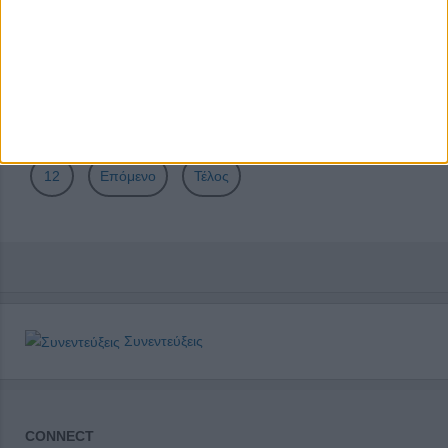
Σελίδα 8 από 41
Έναρξη
Προηγούμενο
3
4
5
6
7
8
9
10
11
12
Επόμενο
Τέλος
Συνεντεύξεις
CONNECT