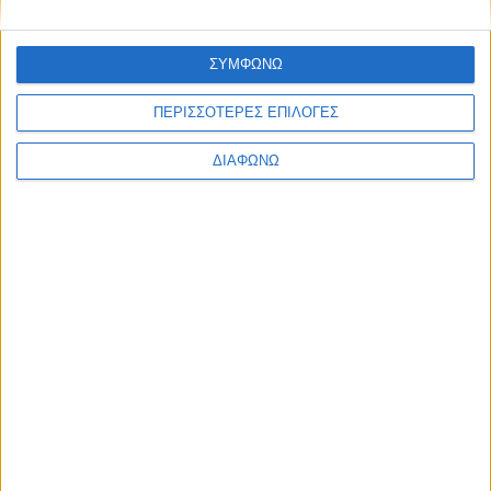
συγγραφέας, σκηνοθέτης και πρωταγωνιστής της Τόλης
Παπαδημητρίου παραχώρησε συνέντευξη στο stentoras.gr και
ΣΥΜΦΩΝΩ
τον
ΠΕΡΙΣΣΟΤΕΡΕΣ ΕΠΙΛΟΓΕΣ
ΠΕΡΙΣΣΌΤΕΡΑ...
ΔΙΑΦΩΝΩ
Νίκος Γαλάνης: «Η διδασκαλία είναι η ζωή μου»
Δημοσιεύθηκε : Δευτέρα, 20 Μαρτίου 2023 12:46
Οι Πανελλήνιες τον
οδήγησαν σε μια
στρατιωτική σχολή,
όμως η
κοσμοθεωρία του
και η εσωτερική
ανάγκη του για δημιουργία δεν ταίριαξαν με αυτή. Ακολούθησε