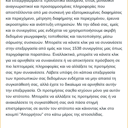
και επεξεργαζόμαστε προσωπικά δεδομένα, όπως μοναδικοί
δρώμενα και ύστερα από μια επιτυχημένη θεατρική σεζόν με την
αναγνωριστικοί και προσαρμοσμένες πληροφορίες που
αποστέλλονται από μια συσκευή για εξατομικευμένες διαφημίσεις
παράσταση «Ο επισκέπτης», που σκηνοθέτησε ο Σ.
και περιεχόμενο, μέτρηση διαφήμισης και περιεχομένου, έρευνα
Τσαφούλιας, μιλά στο
stentoras
.
gr
για τις επιχειρηματικές της
ακροατηρίου και ανάπτυξη υπηρεσιών.
Με την άδειά σας, εμείς
δράσεις, τα μελλοντικά της σχέδια, το θέατρο αλλά και την κόρη
και οι συνεργάτες μας ενδέχεται να χρησιμοποιήσουμε ακριβή
της. Την ευχαριστούμε θερμά.
δεδομένα γεωγραφικής τοποθεσίας και ταυτοποίησης μέσω
σάρωσης συσκευών. Μπορείτε να κάνετε κλικ για να συναινέσετε
Κα Παπαλάμπρου, σας θυμόμαστε με νοσταλγία στην
στην επεξεργασία από εμάς και τους 1538 συνεργάτες μας όπως
επιτυχημένη συμμετοχή σας στην τηλεοπτική σειρά «Και
περιγράφεται παραπάνω. Εναλλακτικά, μπορείτε να κάνετε κλικ
για να αρνηθείτε να συναινέσετε ή να αποκτήσετε πρόσβαση σε
ΠΕΡΙΣΣΌΤΕΡΑ...
πιο λεπτομερείς πληροφορίες και να αλλάξετε τις προτιμήσεις
σας πριν συναινέσετε.
Λάβετε υπόψη ότι κάποια επεξεργασία
των προσωπικών σας δεδομένων ενδέχεται να μην απαιτεί τη
Σωτήρης Πετρόπουλος, συνιδρυτής HIGGS: «Μέσω της
συγκατάθεσή σας, αλλά έχετε το δικαίωμα να αρνηθείτε αυτήν
ενδυνάμωσης των οργανώσεων στην ουσία βοηθάμε
την επεξεργασία. Οι προτιμήσεις σαςθα ισχύουν μόνο για αυτόν
αυτούς που βοηθούν και προσφέρουν στο κοινωνικό
τον ιστότοπο. Μπορείτε να αλλάξετε τις προτιμήσεις σας ή να
σύνολο»
ανακαλέσετε τη συγκατάθεσή σας ανά πάσα στιγμή
επιστρέφοντας σε αυτόν τον ιστότοπο και κάνοντας κλικ στο
Δημοσιεύθηκε : Παρασκευή, 21 Απριλίου 2023 14:14
κουμπί "Απορρήτου" στο κάτω μέρος της ιστοσελίδας.