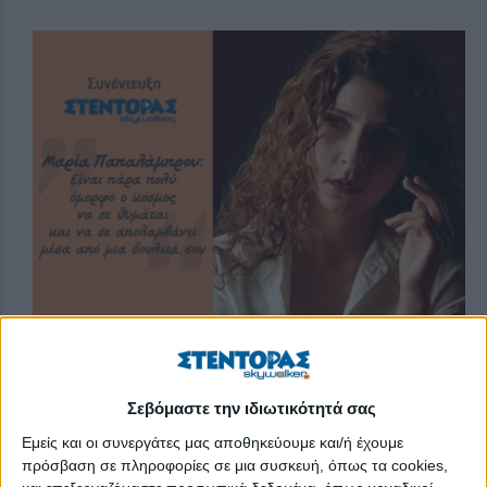
Άφησε το στίγμα της ως «Νάνσυ» στην επιτυχημένη κωμική
τηλεοπτική σειρά «Και οι παντρεμένοι έχουν ψυχή» και,
Σεβόμαστε την ιδιωτικότητά σας
παρακολουθώντας ακόμα τις επαναλήψεις της, διαπιστώνουμε
Εμείς και οι συνεργάτες μας αποθηκεύουμε και/ή έχουμε
για άλλη μία φορά το ταλέντο της. Η ηθοποιός Μαρία
πρόσβαση σε πληροφορίες σε μια συσκευή, όπως τα cookies,
Παπαλάμπρου, έχοντας επιστρέψει δριμύτερη στα καλλιτεχνικά