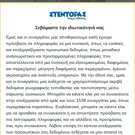
Την Πέμπτη 26 Σεπτεμβρίου στις 21:00 στο Πρότυπο Κέντρο
Σεβόμαστε την ιδιωτικότητά σας
Μελισσοκομίας στην Κερατέα Αττικής (Ποσειδώνος 8, 22990
Εμείς και οι συνεργάτες μας αποθηκεύουμε και/ή έχουμε
42700) με πρωτοβουλία του Κτηνοτροφικού Συλλόγου Αττικής
πρόσβαση σε πληροφορίες σε μια συσκευή, όπως τα cookies,
έχει προγραμματιστεί συζήτηση για τις Ομάδες Τοπικής Δράσης
και επεξεργαζόμαστε προσωπικά δεδομένα, όπως μοναδικοί
(ΟΤΔ).
αναγνωριστικοί και προσαρμοσμένες πληροφορίες που
αποστέλλονται από μια συσκευή για εξατομικευμένες διαφημίσεις
Η συζήτηση, κατόπιν ανοιχτής πρόσκλησης σε όλες τις
και περιεχόμενο, μέτρηση διαφήμισης και περιεχομένου, έρευνα
συλλογικότητες της υπαίθρου της Αττικής, κανονίστηκε μετά τη
ακροατηρίου και ανάπτυξη υπηρεσιών.
Με την άδειά σας, εμείς
και οι συνεργάτες μας ενδέχεται να χρησιμοποιήσουμε ακριβή
συνάντηση μερικών συλλογικοτήτων στην Παλλήνη στις
δεδομένα γεωγραφικής τοποθεσίας και ταυτοποίησης μέσω
7/6/19. Μεταξύ των παρόντων: Γιωργάκης Σταμάτης,
σάρωσης συσκευών. Μπορείτε να κάνετε κλικ για να συναινέσετε
Κοντογιάννης Γιάννης, Κοντογιάννη Μάγδα, Κουλοχέρης
στην επεξεργασία από εμάς και τους 1538 συνεργάτες μας όπως
Γιώργος, Λεβαντής Δημήτρης, Μαντζουράνης Κωνσταντίνος,
περιγράφεται παραπάνω. Εναλλακτικά, μπορείτε να κάνετε κλικ
Μάρκου Ιωάννης, Μπέκας Βασίλης, Παλαιολόγος Άγγελος,
για να αρνηθείτε να συναινέσετε ή να αποκτήσετε πρόσβαση σε
Σίνης Σταμάτης, Σταμάτης Παναγιώτης, Φυντάνης Δημήτρης,
πιο λεπτομερείς πληροφορίες και να αλλάξετε τις προτιμήσεις
Χατζηγαβριήλ Ελευθερία, ο γράφων κ.ά. Συμφωνήθηκε δε να
σας πριν συναινέσετε.
Λάβετε υπόψη ότι κάποια επεξεργασία
των προσωπικών σας δεδομένων ενδέχεται να μην απαιτεί τη
δοθεί η ευκαιρία σε όλους