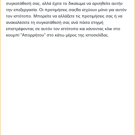
συγκατάθεσή σας, αλλά έχετε το δικαίωμα να αρνηθείτε αυτήν
την επεξεργασία. Οι προτιμήσεις σαςθα ισχύουν μόνο για αυτόν
ΠΕΡΙΣΣΌΤΕΡΑ...
τον ιστότοπο. Μπορείτε να αλλάξετε τις προτιμήσεις σας ή να
ανακαλέσετε τη συγκατάθεσή σας ανά πάσα στιγμή
Τα σπιτοκάλυβα του Ελατοχωρίου Πιερίας – ένα
επιστρέφοντας σε αυτόν τον ιστότοπο και κάνοντας κλικ στο
λαογραφικό οδοιπορικό
κουμπί "Απορρήτου" στο κάτω μέρος της ιστοσελίδας.
Δημοσιεύθηκε : Τετάρτη, 04 Σεπτεμβρίου 2019 11:17
Στις πλαγιές των
Πιερίων,
ανηφορίζοντας ο
επισκέπτης για το
όμορφο
Ελατοχώρι, βλέπει
μικρά σπιτοκάλυβα
στις άκρες των
χωραφιών. Διατηρούνται έως τις μέρες μας, εκφράζοντας την
αυθόρμητη αρχιτεκτονική των χωρικών.
Στο Ελατοχώρι πηγαίνει κάποιος για να απολαύσει τη δροσιά