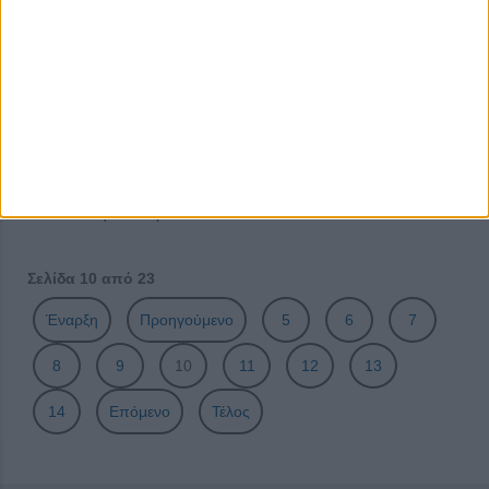
Η Λέσχη Αρχιμαγείρων «Acropolis» ευχαριστεί
Πολιτικά, όχι κομματικά
Σαρακατσάνικο αντάμωμα στην Πάρνηθα
Θεματικός τουρισμός, γαστρονομία και οίνος
Η σκυτάλη στις κοινωνίες
Ενεργοποιώντας τις τοπικές κοινωνίες
Κυκλική οικονομία και zero waste
Σελίδα 10 από 23
Έναρξη
Προηγούμενο
5
6
7
8
9
10
11
12
13
14
Επόμενο
Τέλος