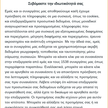
Σεβόμαστε την ιδιωτικότητά σας
Σε γενικές γραμμές ένα συνέδριο είναι σταυροδρόμι
Εμείς και οι συνεργάτες μας αποθηκεύουμε και/ή έχουμε
επιτάχυνσης ροής των γνώσεων και συνεργειών των
πρόσβαση σε πληροφορίες σε μια συσκευή, όπως τα cookies,
συντελεστών αυτής της γνώσης και μια έκθεση είναι
και επεξεργαζόμαστε προσωπικά δεδομένα, όπως μοναδικοί
σταυροδρόμι επιτάχυνσης εμπορικών πράξεων και συνεργειών
αναγνωριστικοί και προσαρμοσμένες πληροφορίες που
σε θέματα αγοράς. Αγορά μπορεί να θεωρηθεί ότι είναι η
αποστέλλονται από μια συσκευή για εξατομικευμένες διαφημίσεις
παγκοσμιοποιημένη αγορά ή η τοπική αγορά. Έτσι, υπάρχουν
και περιεχόμενο, μέτρηση διαφήμισης και περιεχομένου, έρευνα
εκθέσεις που είναι προσανατολισμένες στις
ακροατηρίου και ανάπτυξη υπηρεσιών.
Με την άδειά σας, εμείς
και οι συνεργάτες μας ενδέχεται να χρησιμοποιήσουμε ακριβή
ΠΕΡΙΣΣΌΤΕΡΑ...
δεδομένα γεωγραφικής τοποθεσίας και ταυτοποίησης μέσω
σάρωσης συσκευών. Μπορείτε να κάνετε κλικ για να συναινέσετε
στην επεξεργασία από εμάς και τους 1538 συνεργάτες μας όπως
Η σκυτάλη στις κοινωνίες
περιγράφεται παραπάνω. Εναλλακτικά, μπορείτε να κάνετε κλικ
για να αρνηθείτε να συναινέσετε ή να αποκτήσετε πρόσβαση σε
Δημοσιεύθηκε : Παρασκευή, 31 Μαΐου 2019 15:23
πιο λεπτομερείς πληροφορίες και να αλλάξετε τις προτιμήσεις
σας πριν συναινέσετε.
Λάβετε υπόψη ότι κάποια επεξεργασία
Πραγματοποιήθηκε
των προσωπικών σας δεδομένων ενδέχεται να μην απαιτεί τη
στις 29 Μαΐου
συγκατάθεσή σας, αλλά έχετε το δικαίωμα να αρνηθείτε αυτήν
2019 σε ξενοδοχείο
την επεξεργασία. Οι προτιμήσεις σαςθα ισχύουν μόνο για αυτόν
της Αθήνας το 2ο
τον ιστότοπο. Μπορείτε να αλλάξετε τις προτιμήσεις σας ή να
Συνέδριο της
ανακαλέσετε τη συγκατάθεσή σας ανά πάσα στιγμή