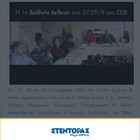
Στις 27, 28 και 29 Σεπτεμβρίου 2019 στο Στάδιο Ειρήνης &
Φιλίας οργανώνεται από τη Mact Media Group η 1η Διεθνής
Έκθεση Θεματικού Τουρισμού Γαστρονομίας & Οίνου
(
www.ttgw.gr
), ενημέρωσε ο γενικός διευθυντής της Mact
Media κ. Γιώργος Καραχρήστος (211 0129575) σε συνέντευξη
στο ξενοδοχείο «Αμαλία» (Αθήνα) στις 13/6 παρουσία πολλών
φορέων, ενδιαφερομένων και δημοσιογράφων.