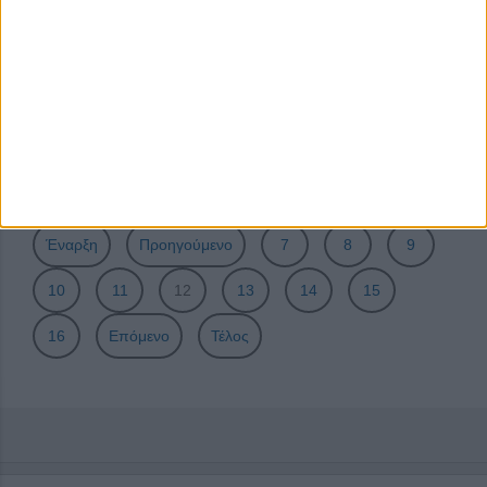
50 ή 93 ή 100 χρόνια προσκοπισμού Θέρμης
Μετά τα πρώτα 50 χρόνια προσκοπισμού στη Θέρμη
Τοπική ανάπτυξη στην αττική ύπαιθρο
Οι κτηνοτρόφοι του Μαραθώνα συναντούν τις ρίζες τους
Προσκοπισμός: 50 χρόνια κοινωνικής προσφοράς
Σελίδα 12 από 23
Έναρξη
Προηγούμενο
7
8
9
10
11
12
13
14
15
16
Επόμενο
Τέλος