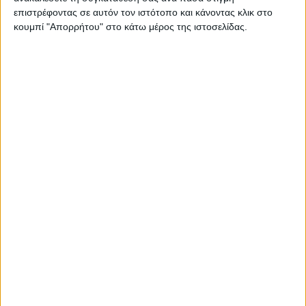
«Ναυτεμπορικής»
επιστρέφοντας σε αυτόν τον ιστότοπο και κάνοντας κλικ στο
κουμπί "Απορρήτου" στο κάτω μέρος της ιστοσελίδας.
για την Εταιρική
Κοινωνική Ευθύνη
(ΕΚΕ) και τη Βιώσιμη Ανάπτυξη, με τίτλο «Η σκυτάλη στις
πόλεις». Στην ιστοσελίδα της CSR Hellas (Corporate Social
Responsibility-Εταιρική Κοινωνική Ευθύνη,
www.csrhellas.net
)
εντοπίζουμε: Η έννοια της εταιρικής κοινωνικής ευθύνης (ΕΚΕ)
είναι μια δυναμική έννοια η οποία εξελίσσεται συνεχώς. Η
Ευρωπαϊκή Επιτροπή, μέσω της ανανεωμένης στρατηγικής της
για την ΕΚΕ που δημοσιοποίησε το 2011, την ορίζει ως «η
ευθύνη των επιχειρήσεων για την επίδραση που έχουν στην
κοινωνία». Δέκα χρόνια νωρίτερα, το 2001, η Πράσινη Βίβλος,
που αποτέλεσε την πρώτη ανακοίνωση της στρατηγικής της
Ευρωπαϊκής Επιτροπής για την ΕΚΕ, την
ΠΕΡΙΣΣΌΤΕΡΑ...
Ενεργοποιώντας τις τοπικές κοινωνίες