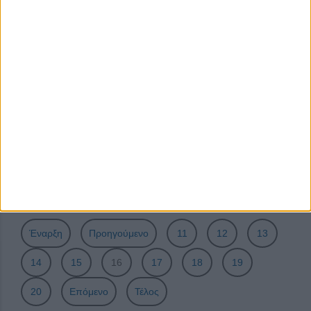
Στεπική φυλή Κατερίνης (Podolian)
Η αγρότισσα και η τοπική ανάπτυξη
Βραβεύοντας τους καλύτερους
11η Συνάντηση Παλαιών Προσκόπων Θεσσαλονίκης
Αγροτική εκπαίδευση για παραγωγική ανασυγκρότηση
Μάγδα η Μενιδιάτισσα
Ελλάδα: Πολλοί τόποι, ένα σήμα
100 χρόνια βεροιώτικου προσκοπισμού
Σελίδα 16 από 23
Έναρξη
Προηγούμενο
11
12
13
14
15
16
17
18
19
20
Επόμενο
Τέλος