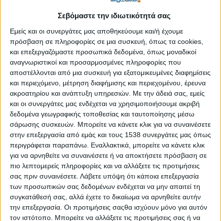
παραβιάζοντας τις αρχές της δικαιοσύνης και της ισότητας. Δεν
Σεβόμαστε την ιδιωτικότητά σας
θα παραχωρήσουμε ποτέ την αμερικανική εθνική κυριαρχία σε
μια παγκόσμια γραφειοκρατία, μη εκλεγμένη και ανεύθυνη. Η
Εμείς και οι συνεργάτες μας αποθηκεύουμε και/ή έχουμε
Αμερική κυβερνάται από τους Αμερικανούς. Απορρίπτουμε την
πρόσβαση σε πληροφορίες σε μια συσκευή, όπως τα cookies,
ιδεολογία της παγκοσμιοποίησης και αγκαλιάζουμε το δόγμα
και επεξεργαζόμαστε προσωπικά δεδομένα, όπως μοναδικοί
αναγνωριστικοί και προσαρμοσμένες πληροφορίες που
του πατριωτισμού».
αποστέλλονται από μια συσκευή για εξατομικευμένες διαφημίσεις
και περιεχόμενο, μέτρηση διαφήμισης και περιεχομένου, έρευνα
ΠΕΡΙΣΣΌΤΕΡΑ...
ακροατηρίου και ανάπτυξη υπηρεσιών.
Με την άδειά σας, εμείς
και οι συνεργάτες μας ενδέχεται να χρησιμοποιήσουμε ακριβή
Ευχές για βιώσιμες κοινωνίες
δεδομένα γεωγραφικής τοποθεσίας και ταυτοποίησης μέσω
σάρωσης συσκευών. Μπορείτε να κάνετε κλικ για να συναινέσετε
Δημοσιεύθηκε : Παρασκευή, 28 Δεκεμβρίου 2018 12:06
στην επεξεργασία από εμάς και τους 1538 συνεργάτες μας όπως
περιγράφεται παραπάνω. Εναλλακτικά, μπορείτε να κάνετε κλικ
Τη Δευτέρα 14
για να αρνηθείτε να συναινέσετε ή να αποκτήσετε πρόσβαση σε
Ιανουαρίου 2019
πιο λεπτομερείς πληροφορίες και να αλλάξετε τις προτιμήσεις
στις 12:00 το
σας πριν συναινέσετε.
Λάβετε υπόψη ότι κάποια επεξεργασία
των προσωπικών σας δεδομένων ενδέχεται να μην απαιτεί τη
μεσημέρι στο
συγκατάθεσή σας, αλλά έχετε το δικαίωμα να αρνηθείτε αυτήν
κέντρο Λάμψη
την επεξεργασία. Οι προτιμήσεις σαςθα ισχύουν μόνο για αυτόν
(Λεωφ. Πάρνηθος
τον ιστότοπο. Μπορείτε να αλλάξετε τις προτιμήσεις σας ή να