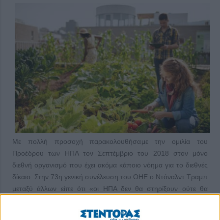
Με πολλή προσοχή παρακολουθήσαμε την ομιλία του
Προέδρου των ΗΠΑ τον Σεπτέμβριο του 2018 στον μόνο
διεθνή οργανισμό που έχει ακόμα κάποιο νόημα για το διεθνές
δίκαιο. Στην 73η γενική συνέλευση του ΟΗΕ ο Ντόναλντ Τραμπ
μεταξύ άλλων είπε ότι «οι ΗΠΑ δεν θα στηρίξουν ούτε θα
αναγνωρίσουν το Διεθνές Ποινικό Δικαστήριο, το οποίο διεκδικεί
να έχει δικαιοδοσία στους πολίτες όλων των χωρών,