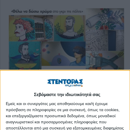
Αθόρυβα, σεμνά και εμπνευσμένα έχει βαλθεί να βάλει χρώμα
στο γκρι της πόλης και μαζί φως στο βλέμμα των περαστικών.
Σεβόμαστε την ιδιωτικότητά σας
Τη λένε Ιφιγένεια Ηλιάδου, είναι απόφοιτος της Ανωτάτης
Σχολής Καλών Τεχνών της Αθήνας και του Τμήματος
Εμείς και οι συνεργάτες μας αποθηκεύουμε και/ή έχουμε
πρόσβαση σε πληροφορίες σε μια συσκευή, όπως τα cookies,
Διακόσμησης του ΤΕΙ Αθήνας. Έχει πάρει μέρος σε ομαδικές
και επεξεργαζόμαστε προσωπικά δεδομένα, όπως μοναδικοί
εκθέσεις με έργα ζωγραφικής, αφίσες και art books και
αναγνωριστικοί και προσαρμοσμένες πληροφορίες που
εργάζεται ως illustrator και web designer. Δεν λέει ούτε πολλά
αποστέλλονται από μια συσκευή για εξατομικευμένες διαφημίσεις