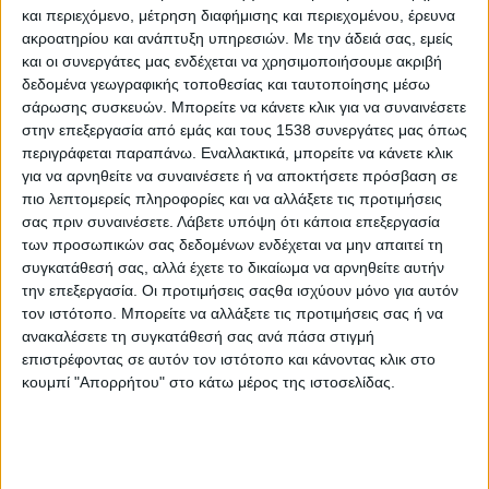
ούτε φανταχτερά. Όμως με τα έργα της δημιουργεί στο
και περιεχόμενο, μέτρηση διαφήμισης και περιεχομένου, έρευνα
πέρασμά της μια ανακουφιστική λιακάδα.
ακροατηρίου και ανάπτυξη υπηρεσιών.
Με την άδειά σας, εμείς
και οι συνεργάτες μας ενδέχεται να χρησιμοποιήσουμε ακριβή
Πώς αποφασίσατε να ζωγραφίζετε τοίχους
δεδομένα γεωγραφικής τοποθεσίας και ταυτοποίησης μέσω
εγκαταλελειμμένων σπιτιών;
σάρωσης συσκευών. Μπορείτε να κάνετε κλικ για να συναινέσετε
στην επεξεργασία από εμάς και τους 1538 συνεργάτες μας όπως
Πάντα ήθελα να ξεφύγω από τη δουλειά μέσα σε ένα γραφείο.
περιγράφεται παραπάνω. Εναλλακτικά, μπορείτε να κάνετε κλικ
Εξακολουθώ
για να αρνηθείτε να συναινέσετε ή να αποκτήσετε πρόσβαση σε
πιο λεπτομερείς πληροφορίες και να αλλάξετε τις προτιμήσεις
ΠΕΡΙΣΣΌΤΕΡΑ...
σας πριν συναινέσετε.
Λάβετε υπόψη ότι κάποια επεξεργασία
των προσωπικών σας δεδομένων ενδέχεται να μην απαιτεί τη
συγκατάθεσή σας, αλλά έχετε το δικαίωμα να αρνηθείτε αυτήν
Blacklight: Η ΚΟΙΝΣΕΠ με το σπάνια φωτεινό μαύρο
την επεξεργασία. Οι προτιμήσεις σαςθα ισχύουν μόνο για αυτόν
χρώμα
τον ιστότοπο. Μπορείτε να αλλάξετε τις προτιμήσεις σας ή να
ανακαλέσετε τη συγκατάθεσή σας ανά πάσα στιγμή
Δημοσιεύθηκε : Τρίτη, 12 Μαρτίου 2019 11:42
επιστρέφοντας σε αυτόν τον ιστότοπο και κάνοντας κλικ στο
κουμπί "Απορρήτου" στο κάτω μέρος της ιστοσελίδας.
Αν και βυθισμένη
στο σκοτάδι, έχει
φωτεινή πλευρά
δυσεύρετη. Η