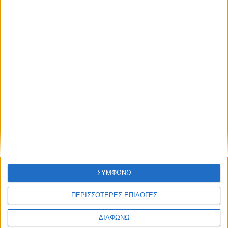
Σεβαστή-Άννα Κωνσταντοπούλου: Η γιόγκι του πάθους
Δημοσιεύθηκε : Πέμπτη, 14 Φεβρουαρίου 2019 10:50
Στα 9 της χρόνια
γνωρίστηκε με τη
γιόγκα. Δεν την
παράτησε ποτέ,
αλλά ούτε και την
ενέταξε στην
επαγγελματική
διαδρομή της. Για
22 χρόνια η
Σεβαστή-Άννα
Κωνσταντοπούλου εργάστηκε στη ΔΕΗ κι αφού
ΣΥΜΦΩΝΩ
συνταξιοδοτήθηκε, έκανε το όνειρό της να γίνει δασκάλα
ΠΕΡΙΣΣΟΤΕΡΕΣ ΕΠΙΛΟΓΕΣ
γιόγκα πραγματικότητα.
Εκπαιδεύτηκε και ειδικεύτηκε στην Accessible Yoga for People
ΔΙΑΦΩΝΩ