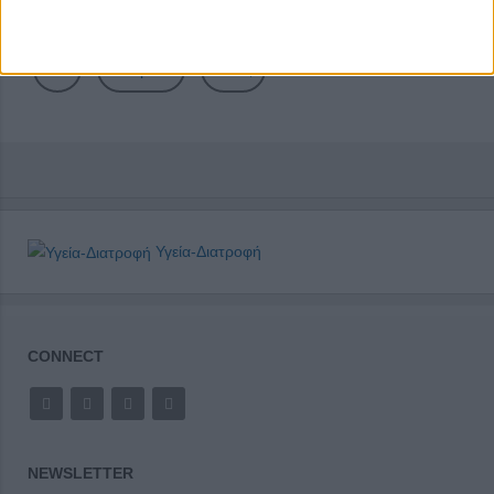
12
13
14
15
16
17
18
Επόμενο
Τέλος
Υγεία-Διατροφή
CONNECT
NEWSLETTER