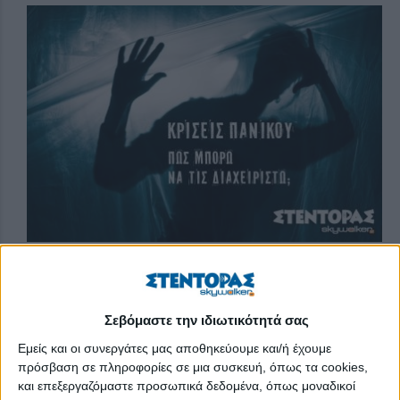
Οι κρίσεις πανικού αποτελούν αιφνίδιες εκδηλώσεις άγχους, και
συνήθως κρατάνε γύρω στα 10-15 λεπτά. Τα τελευταία χρόνια
Σεβόμαστε την ιδιωτικότητά σας
εμφανίζονται όλο και πιο συχνά σε ανθρώπους κάθε ηλικίας,
Εμείς και οι συνεργάτες μας αποθηκεύουμε και/ή έχουμε
ιδιαίτερα νέους, δυσχεραίνοντας την καθημερινότητά τους.
πρόσβαση σε πληροφορίες σε μια συσκευή, όπως τα cookies,
Εμφανίζονται με τη μορφή σωματικών συμπτωμάτων, όπως
και επεξεργαζόμαστε προσωπικά δεδομένα, όπως μοναδικοί
ζάλη, εφίδρωση, αίσθημα πνιγμού, ταχύπνοια, σφίξιμο στο