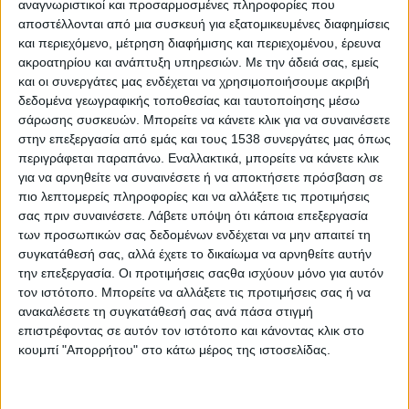
αναγνωριστικοί και προσαρμοσμένες πληροφορίες που
στήθος, και αντίστοιχες σκέψεις γύρω από αυτά. Πήραν το
αποστέλλονται από μια συσκευή για εξατομικευμένες διαφημίσεις
και περιεχόμενο, μέτρηση διαφήμισης και περιεχομένου, έρευνα
όνομά τους από τον θεό Πάνα
,
ο οποίος –στη μυθολογία–
ακροατηρίου και ανάπτυξη υπηρεσιών.
Με την άδειά σας, εμείς
έσπερνε τον φόβο από όπου περνούσε, αν και ήταν ακίνδυνος
και οι συνεργάτες μας ενδέχεται να χρησιμοποιήσουμε ακριβή
στην πραγματικότητα.
δεδομένα γεωγραφικής τοποθεσίας και ταυτοποίησης μέσω
σάρωσης συσκευών. Μπορείτε να κάνετε κλικ για να συναινέσετε
Σε βιολογικό επίπεδο όμως πώς εξηγούνται οι κρίσεις πανικού;
στην επεξεργασία από εμάς και τους 1538 συνεργάτες μας όπως
Κάθε φορά που ο οργανισμός μας ανιχνεύει μια απειλή, το
περιγράφεται παραπάνω. Εναλλακτικά, μπορείτε να κάνετε κλικ
συμπαθητικό νευρικό σύστημα
για να αρνηθείτε να συναινέσετε ή να αποκτήσετε πρόσβαση σε
πιο λεπτομερείς πληροφορίες και να αλλάξετε τις προτιμήσεις
ΠΕΡΙΣΣΌΤΕΡΑ...
σας πριν συναινέσετε.
Λάβετε υπόψη ότι κάποια επεξεργασία
των προσωπικών σας δεδομένων ενδέχεται να μην απαιτεί τη
συγκατάθεσή σας, αλλά έχετε το δικαίωμα να αρνηθείτε αυτήν
Λιγότερο αλάτι στη διατροφή σας για να αποφύγετε τον
την επεξεργασία. Οι προτιμήσεις σαςθα ισχύουν μόνο για αυτόν
ύπουλο εχθρό της καρδιάς
τον ιστότοπο. Μπορείτε να αλλάξετε τις προτιμήσεις σας ή να
ανακαλέσετε τη συγκατάθεσή σας ανά πάσα στιγμή
Δημοσιεύθηκε : Δευτέρα, 22 Ιανουαρίου 2024 12:46
επιστρέφοντας σε αυτόν τον ιστότοπο και κάνοντας κλικ στο
κουμπί "Απορρήτου" στο κάτω μέρος της ιστοσελίδας.
Το αλάτι αποτελεί
ένα από τα πιο