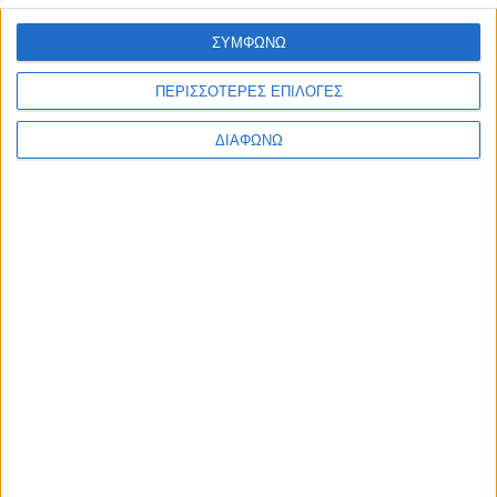
Τι είναι τα όρια;
ΣΥΜΦΩΝΩ
Συνήθως τα όρια συγχέονται με την αυστηρή τιμωρία, την
απαγόρευση και την επιβολή. Και εκεί έγκειται η δυσκολία των
ΠΕΡΙΣΣΟΤΕΡΕΣ ΕΠΙΛΟΓΕΣ
γονιών να τα θέσουν. Στην πραγματικότητα όμως τα όρια είναι
διδασκαλία, είναι το μέσο για να «εκπαιδεύσουμε» τα
ΔΙΑΦΩΝΩ
ΠΕΡΙΣΣΌΤΕΡΑ...
Κοινωνική φοβία, συμπτώματα, πορεία και
αντιμετώπιση
Δημοσιεύθηκε : Τετάρτη, 26 Μαρτίου 2025 11:34
Η κοινωνική φοβία
ανήκει στην ομάδα
των αγχωδών
διαταραχών και