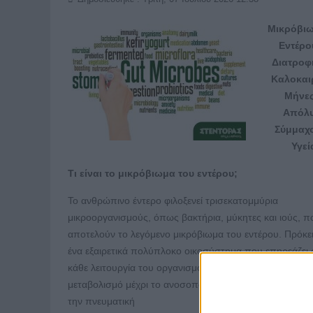
Μικρόβιω
Εντέρο
Διατροφ
Καλοκαι
Μήνες
Απόλυ
Σύμμαχο
Υγεί
Τι είναι το μικρόβιωμα του εντέρου;
Το ανθρώπινο έντερο φιλοξενεί τρισεκατομμύρια
μικροοργανισμούς, όπως βακτήρια, μύκητες και ιούς, π
αποτελούν το λεγόμενο μικρόβιωμα του εντέρου. Πρόκει
ένα εξαιρετικά πολύπλοκο οικοσύστημα που επηρεάζει
κάθε λειτουργία του οργανισμού, από την πέψη και τον
μεταβολισμό μέχρι το ανοσοποιητικό σύστημα, τη διάθε
την πνευματική