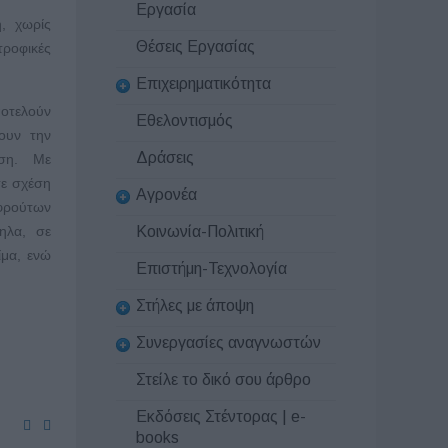
Εργασία
, χωρίς
Θέσεις Εργασίας
τροφικές
Επιχειρηματικότητα
οτελούν
Εθελοντισμός
ουν την
Δράσεις
ση. Με
ε σχέση
Αγρονέα
 φρούτων
ηλα, σε
Κοινωνία-Πολιτική
ίμα, ενώ
Επιστήμη-Τεχνολογία
Στήλες με άποψη
Συνεργασίες αναγνωστών
Στείλε το δικό σου άρθρο
Εκδόσεις Στέντορας | e-
books