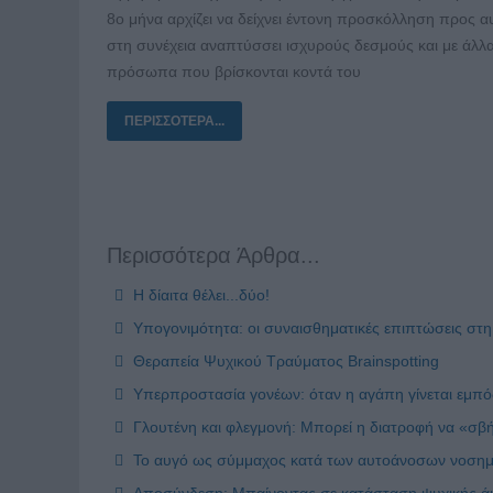
8ο μήνα αρχίζει να δείχνει έντονη προσκόλληση προς α
στη συνέχεια αναπτύσσει ισχυρούς δεσμούς και με άλλα
πρόσωπα που βρίσκονται κοντά του
ΠΕΡΙΣΣΌΤΕΡΑ...
Περισσότερα Άρθρα...
Η δίαιτα θέλει...δύο!
Υπογονιμότητα: οι συναισθηματικές επιπτώσεις στη
Θεραπεία Ψυχικού Τραύματος Brainspotting
Υπερπροστασία γονέων: όταν η αγάπη γίνεται εμπό
Γλουτένη και φλεγμονή: Μπορεί η διατροφή να «σβή
Το αυγό ως σύμμαχος κατά των αυτοάνοσων νοσημά
Αποσύνδεση: Μπαίνοντας σε κατάσταση ψυχικής ά