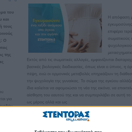
μα του
Η απόφαση μ
υ και
εγκυμοσύνη
ή τους
επιφέρει τερ
ρινούς
σωματικούς 
: Ο
ψυχολογικού
τος
μετασχηματι
ς της
Εκτός από τις σωματικές αλλαγές, εμφανίζονται διαταραχ
ας
βασικές βιολογικές διαδικασίες, όπως είναι ο ύπνος, η όρ
πέψη, ενώ οι ορμονικές μεταβολές επηρεάζουν τη διάθεσ
την ψυχολογία της γυναίκας. Το σώμα της εγκύου αλλάζει
ίδια καλείται να αφομοιώσει τη νέα της εικόνα, να επεκτείν
ου
αίσθηση του εαυτού της και να συμπεριλάβει σε αυτή το 
ται για
ως μέρος αλλά και ως
 σχεδόν
ΠΕΡΙΣΣΌΤΕΡΑ...
ση και