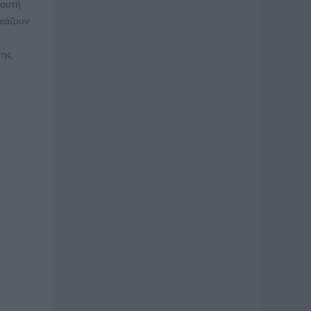
 αυτή
ρεάζουν
της