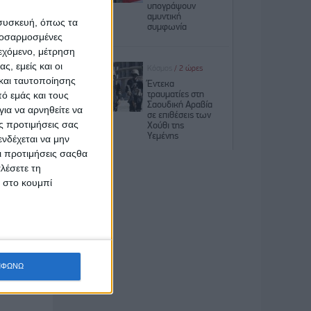
 συσκευή, όπως τα
προσαρμοσμένες
ιεχόμενο, μέτρηση
ς, εμείς και οι
ο σώμα
και ταυτοποίησης
ό εμάς και τους
ια να αρνηθείτε να
ς προτιμήσεις σας
νδέχεται να μην
Οι προτιμήσεις σαςθα
λέσετε τη
ορθόδοξη
κ στο κουμπί
 Μεγάλης
πριν
 είναι
νη στην
ην
ΜΦΩΝΩ
ίων
ιεθνώς.