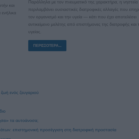
Παράλληλα με τον πνευματικό της χαρακτήρα, η νηστεία
υτήν και
περιλαμβάνει ουσιαστικές διατροφικές αλλαγές που επη
 ενήλικα
τον οργανισμό και την υγεία — κάτι που έχει αποτελέσει
αντικείμενο μελέτης από επιστήμονες της διατροφής και 
υγείας.
ΠΕΡΙΣΣΌΤΕΡΑ...
 ζωή ενός ζευγαριού
διο
σει» τα αυτοάνοσα;
των: επιστημονική προσέγγιση στη διατροφική προστασία
μυνας