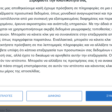
Σεβόμαστε την ιδιωτικότητά σας
άτες μας αποθηκεύουμε και/ή έχουμε πρόσβαση σε πληροφορίες σε μια
ργαζόμαστε προσωπικά δεδομένα, όπως μοναδικοί αναγνωριστικοί και 
στέλλονται από μια συσκευή για εξατομικευμένες διαφημίσεις και περ
εχομένου, έρευνα ακροατηρίου και ανάπτυξη υπηρεσιών.
Με την άδειά σα
40 Ημέρες Νηστείας: Τι συμβαίνει πραγματικά στ
χεται να χρησιμοποιήσουμε ακριβή δεδομένα γεωγραφικής τοποθεσίας 
μας;
ών. Μπορείτε να κάνετε κλικ για να συναινέσετε στην επεξεργασία απ
 όπως περιγράφεται παραπάνω. Εναλλακτικά, μπορείτε να κάνετε κλικ γ
Δημοσιεύθηκε : Τετάρτη, 11 Μαρτίου 2026 11:54
οκτήσετε πρόσβαση σε πιο λεπτομερείς πληροφορίες και να αλλάξετε τι
βετε υπόψη ότι κάποια επεξεργασία των προσωπικών σας δεδομένων ε
εσή σας, αλλά έχετε το δικαίωμα να αρνηθείτε αυτήν την επεξεργασία. 
σόμενο
τόν τον ιστότοπο. Μπορείτε να αλλάξετε τις προτιμήσεις σας ή να ανακα
Η ελληνική 
ε δύο
 πάσα στιγμή επιστρέφοντας σε αυτόν τον ιστότοπο και κάνοντας κλι
νηστεία της
τον
ω μέρος της ιστοσελίδας.
Σαρακοστής 
ενηλίκων
από το Πάσχα
σμο των
βαθιά ριζωμέ
ν.
παράδοση, τ
εγάλους
ΕΠΙΛΟΓΕΣ
ΔΙΑΦΩΝΩ
ΣΥ
πνευματική ζωή και την καθημερινή πρακτική εκατομμυρ
όλληση
ανθρώπων στην Ελλάδα και στις ορθόδοξες κοινότητες δ
ένο από
στον 5ο–