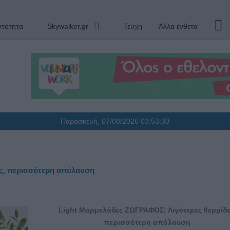
υτότητα
Skywalker.gr
Τεύχη
Άλλα ένθετα
Παρασκευή, 07/08/2026
03:53:31
ίδες, περισσότερη απόλαυση
Light Μαρμελάδες ΖΩΓΡΑΦΟΣ: Λιγότ
ερες θερμίδ
περισσότερη απόλαυση