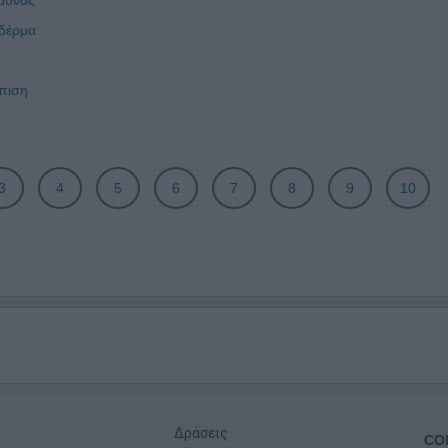
 δέρμα
ώπιση
3
4
5
6
7
8
9
10
Δράσεις
CO