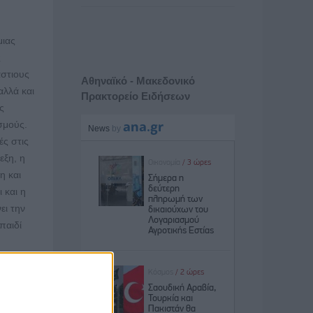
ιας
ς
άστιους
Αθηναϊκό - Μακεδονικό
αλλά και
Πρακτορείο Ειδήσεων
ς
σμούς.
ές στις
εξη, η
η και
 και η
ει την
παιδί